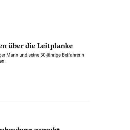
n über die Leitplanke
iger Mann und seine 30-jährige Beifahrerin
en.
erabredung geraubt