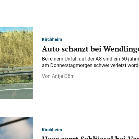
Kirchheim
Auto schanzt bei Wendlinge
Bei einem Unfall auf der A 8 sind ein 60-jähr
am Donnerstagmorgen schwer verletzt word
Antje Dörr
Kirchheim
Hose samt Schlüssel bei V