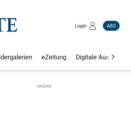
Login
ABO
ldergalerien
eZeitung
Digitale Ausgaben