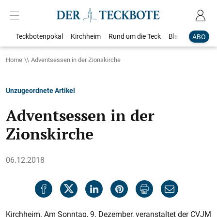
Teckbotenpokal
Kirchheim
Rund um die Teck
Blaulicht
Loka
ABO
Home
Adventsessen in der Zionskirche
Unzugeordnete Artikel
Adventsessen in der
Zionskirche
06.12.2018
Kirchheim. Am Sonntag, 9. Dezember, veranstaltet der CVJM