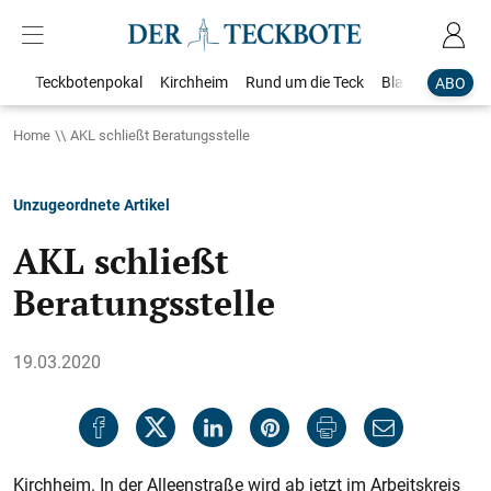
Teckbotenpokal
Kirchheim
Rund um die Teck
Blaulicht
Loka
ABO
Home
AKL schließt Beratungsstelle
Unzugeordnete Artikel
AKL schließt
Beratungsstelle
19.03.2020
Kirchheim. In der Alleenstraße wird ab jetzt im Arbeitskreis