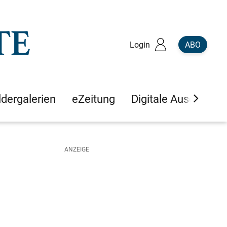
Login
ABO
ldergalerien
eZeitung
Digitale Ausgaben