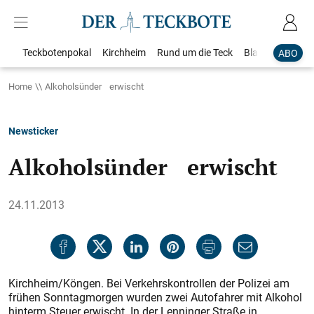
Teckbotenpokal
Kirchheim
Rund um die Teck
Blaulicht
Loka
ABO
Home
Alkoholsünder erwischt
Newsticker
Alkoholsünder erwischt
24.11.2013
Kirchheim/Köngen. Bei Verkehrskontrollen der Polizei am
frühen Sonntagmorgen wurden zwei Autofahrer mit Alkohol
hinterm Steuer erwischt. In der Lenninger Straße in