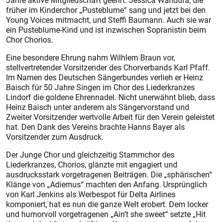
Jahre aktive Mitgliedschaft geehrt: Jessica Wandura, die
früher im Kinderchor „Pusteblume“ sang und jetzt bei den
Young Voices mitmacht, und Steffi Baumann. Auch sie war
ein Pusteblume-Kind und ist inzwischen Sopranistin beim
Chor Chorios.
Eine besondere Ehrung nahm Wilhlem Braun vor,
stellvertretender Vorsitzender des Chorverbands Karl Pfaff.
Im Namen des Deutschen Sängerbundes verlieh er Heinz
Baisch für 50 Jahre Singen im Chor des Liederkranzes
Lindorf die goldene Ehrennadel. Nicht unerwähnt blieb, dass
Heinz Baisch unter anderem als Sängervorstand und
Zweiter Vorsitzender wertvolle Arbeit für den Verein geleis­tet
hat. Den Dank des Vereins brachte Hanns Bayer als
Vorsitzender zum Ausdruck.
Der Junge Chor und gleichzeitig Stammchor des
Liederkranzes, Chorios, glänzte mit engagiert und
ausdrucksstark vorgetragenen Beiträgen. Die „sphärischen“
Klänge von „Adiemus“ machten den Anfang. Ursprünglich
von Karl Jenkins als Werbespot für Delta Airlines
komponiert, hat es nun die ganze Welt erobert. Dem locker
und humorvoll vorgetragenen „Ain‘t she sweet“ setzte „Hit