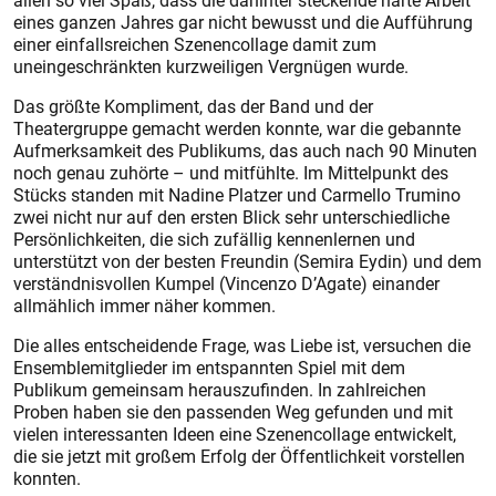
allen so viel Spaß, dass die dahinter steckende harte Arbeit
eines ganzen Jahres gar nicht bewusst und die Aufführung
einer einfallsreichen Szenencollage damit zum
uneingeschränkten kurzweiligen Vergnügen wurde.
Das größte Kompliment, das der Band und der
Theatergruppe gemacht werden konnte, war die gebannte
Aufmerksamkeit des Publikums, das auch nach 90 Minuten
noch genau zuhörte – und mitfühlte. Im Mittelpunkt des
Stücks standen mit Nadine Platzer und Carmello Trumino
zwei nicht nur auf den ersten Blick sehr unterschiedliche
Persönlichkeiten, die sich zufällig kennenlernen und
unterstützt von der besten Freundin (Semira Eydin) und dem
verständnisvollen Kumpel (Vincenzo D’Agate) einander
allmählich immer näher kommen.
Die alles entscheidende Frage, was Liebe ist, versuchen die
Ensemblemitglieder im entspannten Spiel mit dem
Publikum gemeinsam herauszufinden. In zahlreichen
Proben haben sie den passenden Weg gefunden und mit
vielen interessanten Ideen eine Szenencollage entwickelt,
die sie jetzt mit großem Erfolg der Öffentlichkeit vorstellen
konnten.