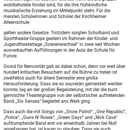
wohlbehütete Kinder sind, für die ihre frühkindliche
musikalische Erziehung im Mittelpunkt steht. Für die
meisten Schülerinnen und Schüler der Kirchheimer
Alleenschule
gelten andere Gesetze. Trotzdem sorgten Schulband und
Sporttheater-Gruppe gestern im Rahmen der Kinder- und
Jugendtheatertage „Szenenwechsel“ in zwei seit Wochen
ausverkauften Aufführungen in der Aula der Schule für
Furore.
Grund für Nervosität gab es dabei schon, denn vor weit über
hundert kritischen Besuchern auf die Bühne zu treten ist
zweifellos auch für ältere Semester eine große
Herausforderung. Dass sie so souverän gemeistert werden
konnte, lag an der großen Begeisterung, mit der die bunt
gemischte Theatergruppe von der selbstsicher auftretenden
Band „Six Senses“ begleitet ans Werk ging.
Dass auch die mit Songs von „Snow Patrol“, „One Republic“,
„Police“, „Guns N‘ Roses“, „Green Days“ und „Nick Cave“
auftrumpfende Band erst vor eineinhalb Jahren bei Null
angefangen hat, ist kaum zu glauben. Dass sie auch