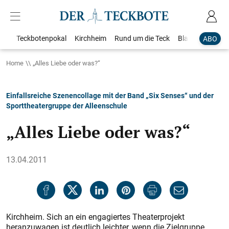
Teckbotenpokal
Kirchheim
Rund um die Teck
Blaulicht
Loka
ABO
Home
„Alles Liebe oder was?“
Einfallsreiche Szenencollage mit der Band „Six Senses“ und der
Sporttheatergruppe der Alleenschule
„Alles Liebe oder was?“
13.04.2011
Kirchheim. Sich an ein engagiertes Theaterprojekt
heranzuwagen ist deutlich leichter, wenn die Zielgruppe