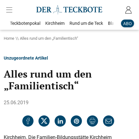
Teckbotenpokal
Kirchheim
Rund um die Teck
Blaulicht
Loka
ABO
Home
Alles rund um den „Familientisch“
Unzugeordnete Artikel
Alles rund um den
„Familientisch“
25.06.2019
Kirchheim. Die Familien-Bildungsstätte Kirchheim