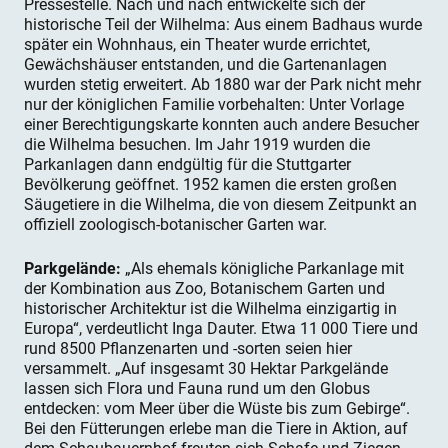
Pressestelle. Nach und nach entwickelte sich der
historische Teil der Wilhelma: Aus einem Badhaus wurde
später ein Wohnhaus, ein Theater wurde errichtet,
Gewächshäuser entstanden, und die Gartenanlagen
wurden stetig erweitert. Ab 1880 war der Park nicht mehr
nur der königlichen Familie vorbehalten: Unter Vorlage
einer Berechtigungskarte konnten auch andere Besucher
die Wilhelma besuchen. Im Jahr 1919 wurden die
Parkanlagen dann endgültig für die Stuttgarter
Bevölkerung geöffnet. 1952 kamen die ersten großen
Säugetiere in die Wilhelma, die von diesem Zeitpunkt an
offiziell zoologisch-botanischer Garten war.
Parkgelände:
„Als ehemals königliche Parkanlage mit
der Kombination aus Zoo, Botanischem Garten und
historischer Architektur ist die Wilhelma einzigartig in
Europa“, verdeutlicht Inga Dauter. Etwa 11 000 Tiere und
rund 8500 Pflanzenarten und -sorten seien hier
versammelt. „Auf insgesamt 30 Hektar Parkgelände
lassen sich Flora und Fauna rund um den Globus
entdecken: vom Meer über die Wüste bis zum Gebirge“.
Bei den Fütterungen erlebe man die Tiere in Aktion, auf
dem Schaubauernhof freuten sich Schafe und Ziegen