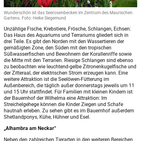
Wunderschön ist das Seerosenbecken im Zentrum des Maurischen
Gartens. Foto: Heike Siegemund
Unzählige Fische, Krebstiere, Frösche, Schlangen, Echsen:
Das Haus des Aquariums und Terrariums gliedert sich in
drei Teile. Es gibt den Norden mit den Wassertieren der
gemäßigten Zone, den Süden mit den tropischen
Süßwasserfischen und Bewohnern der Korallenriffe sowie
die Mitte mit den Terrarien. Riesige Schlangen sind ebenso
zu beobachten wie leuchtend-gelbe Zitronenkugelfische und
der Zitteraal, der elektrischen Strom erzeugen kann. Eine
weitere Attraktion ist die Seelöwen-Fütterung im
Außenbereich, die täglich außer donnerstags jeweils um 11
und 15 Uhr stattfindet. Für Familien mit kleinen Kindern ist
der Bauernhof der Wilhelma eine Attraktion: Im
Streichelgehege können die Kinder Ziegen und Schafe
hautnah erleben. Zu sehen gibt es im Bauernhof außerdem
Shetlandponys, Kühe, Hühner und Esel.
„Alhambra am Neckar“
Neben den zahlreichen Tierarten in den weiteren Bereichen