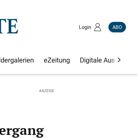
Login
ABO
ldergalerien
eZeitung
Digitale Ausgaben
bergang