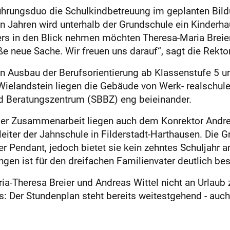
 Führungsduo die Schulkindbetreuung im geplanten Bi
 Jahren wird unterhalb der Grundschule ein Kinderha
rs in den Blick nehmen möchten Theresa-Maria Breie
e neue Sache. Wir freuen uns darauf“, sagt die Rektor
n Ausbau der Berufsorientierung ab Klassenstufe 5 u
elandstein liegen die Gebäude von Werk- realschule
 Beratungszentrum (SBBZ) eng beieinander.
der Zusammenarbeit liegen auch dem Konrektor Andre
leiter der Jahnschule in Filderstadt-Harthausen. Die 
 Pendant, jedoch bietet sie kein zehntes Schuljahr an
gen ist für den dreifachen Familienvater deutlich bess
ria-Theresa Breier und Andreas Wittel nicht an Urlaub 
: Der Stundenplan steht bereits weitestgehend - auch