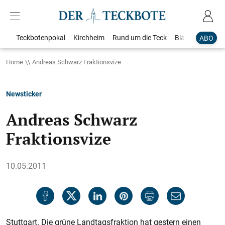
Teckbotenpokal
Kirchheim
Rund um die Teck
Blaulicht
Loka
ABO
Home
Andreas Schwarz Fraktionsvize
Newsticker
Andreas Schwarz
Fraktionsvize
10.05.2011
Stuttgart. Die grüne Landtagsfraktion hat gestern einen