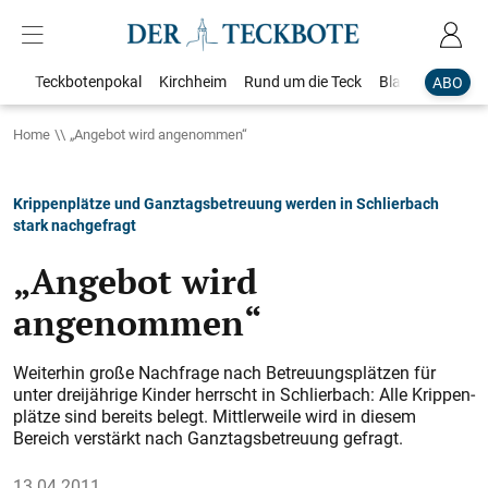
Teckbotenpokal
Kirchheim
Rund um die Teck
Blaulicht
Loka
ABO
Home
„Angebot wird angenommen“
Krippenplätze und Ganztagsbetreuung werden in Schlierbach
stark nachgefragt
„Angebot wird
angenommen“
Weiterhin große Nachfrage nach Betreuungsplätzen für
unter dreijährige Kinder herrscht in Schlierbach: Alle Krippen­
plätze sind bereits belegt. Mittlerweile wird in diesem
Bereich verstärkt nach Ganztags­betreuung gefragt.
13.04.2011