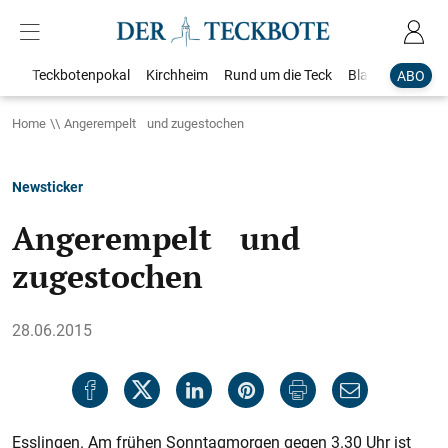
Teckbotenpokal
Kirchheim
Rund um die Teck
Blaulicht
Loka
ABO
Home
Angerempelt und zugestochen
Newsticker
Angerempelt und
zugestochen
28.06.2015
Esslingen. Am frühen Sonntagmorgen gegen 3.30 Uhr ist