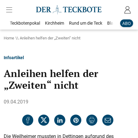
Teckbotenpokal
Kirchheim
Rund um die Teck
Blaulicht
Loka
ABO
Home
Anleihen helfen der „Zweiten“ nicht
Infoartikel
Anleihen helfen der
„Zweiten“ nicht
09.04.2019
Die Weilheimer mussten in Dettingen aufgrund des