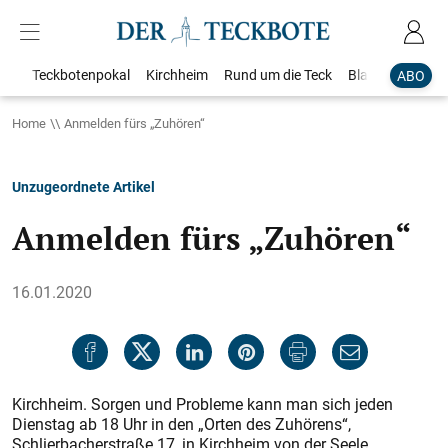
Teckbotenpokal
Kirchheim
Rund um die Teck
Blaulicht
Loka
ABO
Home
Anmelden fürs „Zuhören“
Unzugeordnete Artikel
Anmelden fürs „Zuhören“
16.01.2020
Kirchheim. Sorgen und Probleme kann man sich jeden
Dienstag ab 18 Uhr in den „Orten des Zuhörens“,
Schlierbacherstraße 17, in Kirchheim von der Seele