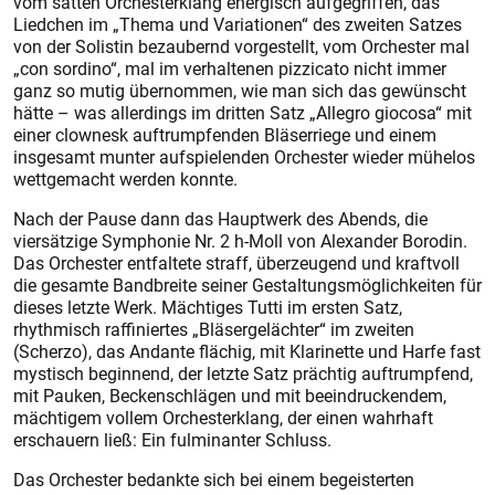
vom satten Orchesterklang energisch aufgegriffen, das
Liedchen im „Thema und Variationen“ des zweiten Satzes
von der Solistin bezaubernd vorgestellt, vom Orchester mal
„con sordino“, mal im verhaltenen pizzicato nicht immer
ganz so mutig übernommen, wie man sich das gewünscht
hätte – was allerdings im dritten Satz „Allegro giocosa“ mit
einer clownesk auftrumpfenden Bläserriege und einem
insgesamt munter aufspielenden Orchester wieder mühelos
wettgemacht werden konnte.
Nach der Pause dann das Hauptwerk des Abends, die
viersätzige Symphonie Nr. 2 h-Moll von Alexander Borodin.
Das Orchester entfaltete straff, überzeugend und kraftvoll
die gesamte Bandbreite seiner Gestaltungsmöglichkeiten für
dieses letzte Werk. Mächtiges Tutti im ersten Satz,
rhythmisch raffiniertes „Bläsergelächter“ im zweiten
(Scherzo), das Andante flächig, mit Klarinette und Harfe fast
mystisch beginnend, der letzte Satz prächtig auftrumpfend,
mit Pauken, Beckenschlägen und mit beeindruckendem,
mächtigem vollem Orchesterklang, der einen wahrhaft
erschauern ließ: Ein fulminanter Schluss.
Das Orchester bedankte sich bei einem begeisterten