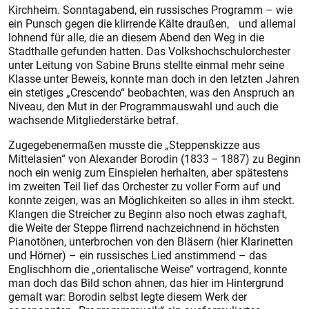
Kirchheim. Sonntagabend, ein russisches Programm – wie
ein Punsch gegen die klirrende Kälte draußen, und allemal
lohnend für alle, die an diesem Abend den Weg in die
Stadthalle gefunden hatten. Das Volkshochschulorchester
unter Leitung von Sabine Bruns stellte einmal mehr seine
Klasse unter Beweis, konnte man doch in den letzten Jahren
ein stetiges „Crescendo“ beobachten, was den Anspruch an
Niveau, den Mut in der Programmauswahl und auch die
wachsende Mitgliederstärke betraf.
Zugegebenermaßen musste die „Steppenskizze aus
Mittelasien“ von Alexander Borodin (1833 – 1887) zu Beginn
noch ein wenig zum Einspielen herhalten, aber spätestens
im zweiten Teil lief das Orchester zu voller Form auf und
konnte zeigen, was an Möglichkeiten so alles in ihm steckt.
Klangen die Streicher zu Beginn also noch etwas zaghaft,
die Weite der Steppe flirrend nachzeichnend in höchsten
Pianotönen, unterbrochen von den Bläsern (hier Klarinetten
und Hörner) – ein russisches Lied anstimmend – das
Englischhorn die „orientalische Weise“ vortragend, konnte
man doch das Bild schon ahnen, das hier im Hintergrund
gemalt war: Borodin selbst legte diesem Werk der