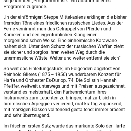
sogenannten „Programmmusik“ ein ausformuliertes
Programm zugrunde.
„In der einförmigen Steppe Mittel-asiens erklingen die bisher
fremden Töne eines friedlichen russischen Liedes. Aus der
Ferne vernimmt man das Getrappel von Pferden und
Kamelen und den eigentümlichen Klang einer
morgenländischen Weise. Eine einheimische Karawane
nähert sich. Unter dem Schutz der russischen Waffen zieht
sie sicher und sorglos ihren weiten Weg durch die
unermessliche Wüste. Weiter und weiter entfernt sie sich“.
So weit das Einleitungsstück, im Folgenden abgelöst von
Reinhold Glieres (1875 – 1956) wunderbarem Konzert für
Harfe und Orchester Es-Dur op. 74. Die Solistin Hannah
Pfeiffer, weltweit unterwegs und mit Preisen ausgezeichnet,
verstand es meisterhaft, den Farbenreichtum ihres
Instruments zum Leuchten zu bringen, mal zart, sich in
himmlischen Arpeggien verlierend, mal kräftig zupackend,
mit markigen Bässen volltönend gestaltend: immer präsent
und sehr überzeugend.
Im frischen ersten Satz wurde das markante Solo der Harfe