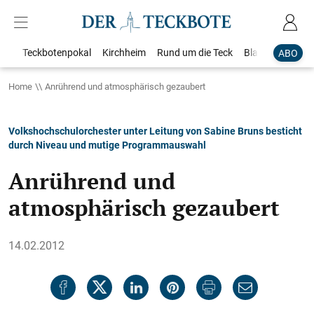
Teckbotenpokal
Kirchheim
Rund um die Teck
Blaulicht
Loka
ABO
Home
Anrührend und atmosphärisch gezaubert
Volkshochschulorchester unter Leitung von Sabine Bruns besticht
durch Niveau und mutige Programmauswahl
Anrührend und
atmosphärisch gezaubert
14.02.2012