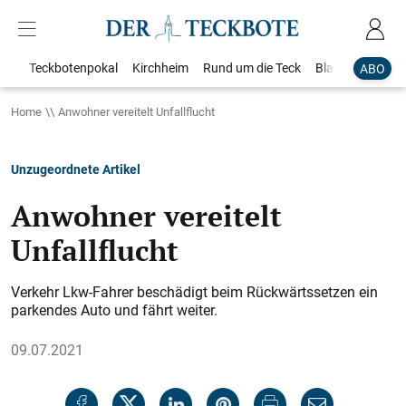
Teckbotenpokal
Kirchheim
Rund um die Teck
Blaulicht
Loka
ABO
Home
Anwohner vereitelt Unfallflucht
Unzugeordnete Artikel
Anwohner vereitelt
Unfallflucht
Verkehr Lkw-Fahrer beschädigt beim Rückwärtssetzen ein
parkendes Auto und fährt weiter.
09.07.2021