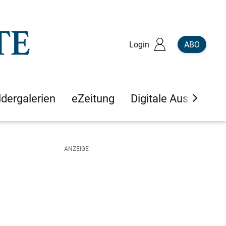
Login
ABO
ldergalerien
eZeitung
Digitale Ausgaben