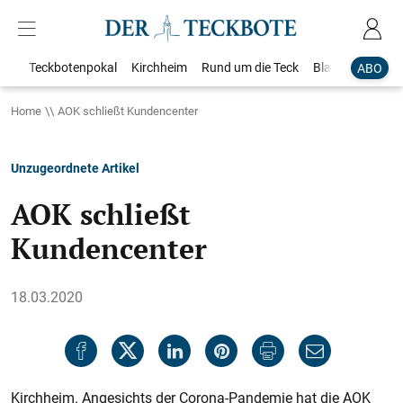
Teckbotenpokal
Kirchheim
Rund um die Teck
Blaulicht
Loka
ABO
Home
AOK schließt Kundencenter
Unzugeordnete Artikel
AOK schließt
Kundencenter
18.03.2020
Kirchheim. Angesichts der Corona-Pandemie hat die AOK