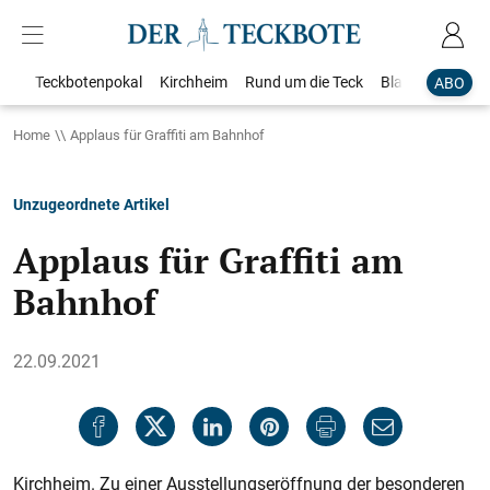
Teckbotenpokal
Kirchheim
Rund um die Teck
Blaulicht
Loka
ABO
Home
Applaus für Graffiti am Bahnhof
Unzugeordnete Artikel
Applaus für Graffiti am
Bahnhof
22.09.2021
Kirchheim. Zu einer Ausstellungseröffnung der besonderen