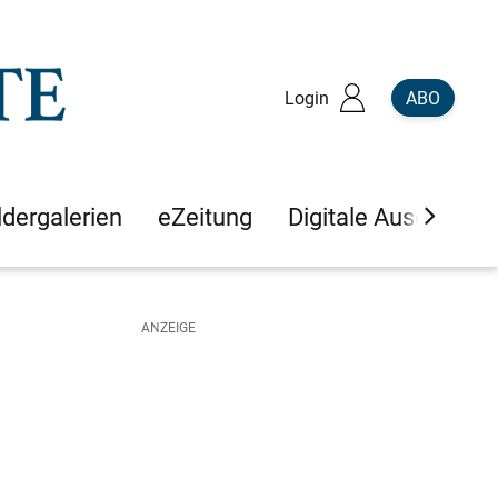
Login
ABO
ldergalerien
eZeitung
Digitale Ausgaben