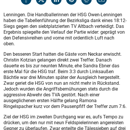
Lenningen. Die Handballerinnen der HSG Owen-Lenningen
haben die Tabellenführung der Bezirksliga dank eines 18:12-
Siegs gegen den siebtplatzierten TV Altbach verteidigt. Das
Ergebnis spiegelte den Verlauf der Partie wider: geprägt von
den Defensivreihen und vorne mit ordentlich Luft nach
oben.
Den besseren Start hatten die Gäste vom Neckar erwischt.
Chris­tin Kotzian gelangen direkt zwei Treffer. Danach
dauerte es bis zur neunten Minute, ehe Sandra Ebner das
erste Mal für die HSG traf. Beim 3:3 durch Linksaußen
Bächtle war drei Minuten später der Ausgleich hergestellt.
Zwar geriet die HSG von nun an nicht mehr in Rückstand.
Jedoch wurden die Angriffsbemühungen stets durch die
aggressive Abwehr des TVA gestört. Nach einer
ausgeglichenen ersten Hälfte gelang Ramona
Ringelspacher kurz vor dem Pausenpfiff der Treffer zum 7:6.
Ziel der HSG im zweiten Durchgang war es, aufs Tempo zu
drücken, um den nur mit neun Feldspielerinnen angereisten
Gegner zu überlaufen. Zwar enteilte die Tälessieben auf drei