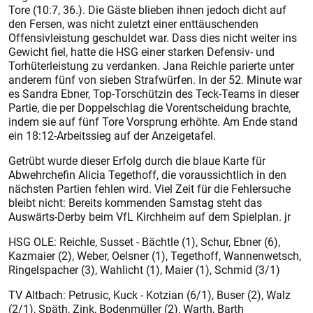
Tore (10:7, 36.). Die Gäste blieben ihnen jedoch dicht auf
den Fersen, was nicht zuletzt einer enttäuschenden
Offensivleistung geschuldet war. Dass dies nicht weiter ins
Gewicht fiel, hatte die HSG einer starken Defensiv- und
Torhüterleistung zu verdanken. Jana Reichle parierte unter
anderem fünf von sieben Strafwürfen. In der 52. Minute war
es Sandra Ebner, Top-Torschützin des Teck-Teams in dieser
Partie, die per Doppelschlag die Vorentscheidung brachte,
indem sie auf fünf Tore Vorsprung erhöhte. Am Ende stand
ein 18:12-Arbeitssieg auf der Anzeigetafel.
Getrübt wurde dieser Erfolg durch die blaue Karte für
Abwehrchefin Alicia Tegethoff, die voraussichtlich in den
nächs­ten Partien fehlen wird. Viel Zeit für die Fehlersuche
bleibt nicht: Bereits kommenden Samstag steht das
Auswärts-Derby beim VfL Kirchheim auf dem Spielplan. jr
HSG OLE: Reichle, Susset - Bächtle (1), Schur, Ebner (6),
Kazmaier (2), Weber, Oelsner (1), Tegethoff, Wannenwetsch,
Ringelspacher (3), Wahlicht (1), Maier (1), Schmid (3/1)
TV Altbach: Petrusic, Kuck - Kotzian (6/1), Buser (2), Walz
(2/1), Späth, Zink, Bodenmüller (2), Warth, Barth