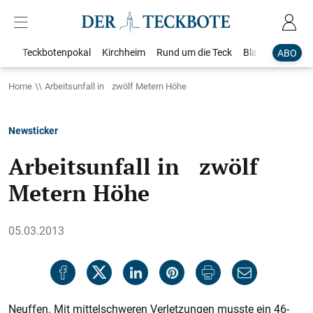
Teckbotenpokal
Kirchheim
Rund um die Teck
Blaulicht
Loka
ABO
Home
Arbeitsunfall in zwölf Metern Höhe
Newsticker
Arbeitsunfall in zwölf
Metern Höhe
05.03.2013
Neuffen. Mit mittelschweren Verletzungen musste ein 46-