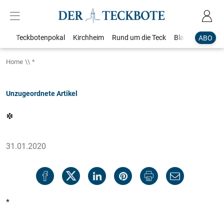
Teckbotenpokal
Kirchheim
Rund um die Teck
Blaulicht
Loka
ABO
Home
*
Unzugeordnete Artikel
*
31.01.2020
*