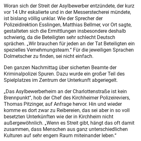
Woran sich der Streit der Asylbewerber entzündete, der kurz
vor 14 Uhr eskalierte und in der Messerstecherei mündete,
ist bislang völlig unklar. Wie der Sprecher der
Polizeidirektion Esslingen, Matthias Bellmer, vor Ort sagte,
gestalteten sich die Ermittlungen insbesondere deshalb
schwierig, da die Beteiligten sehr schlecht Deutsch
sprächen. „Wir brauchen für jeden an der Tat Beteiligten ein
spezielles Vernehmungsteam.“ Für die jeweiligen Sprachen
Dolmetscher zu finden, sei nicht einfach.
Den ganzen Nachmittag über sicherten Beamte der
Kriminalpolizei Spuren. Dazu wurde ein großer Teil des
Spielplatzes im Zentrum der Unterkunft abgeriegelt.
„Das Asylbewerberheim an der Charlottenstraße ist kein
Brennpunkt“, hob der Chef des Kirchheimer Polizeireviers,
Thomas Pitzinger, auf Anfrage hervor. Hin und wieder
komme es dort zwar zu Reibereien, das sei aber in so voll
besetzten Unterkünften wie der in Kirchheim nicht
außergewöhnlich. „Wenn es Streit gibt, hängt das oft damit
zusammen, dass Menschen aus ganz unterschiedlichen
Kulturen auf sehr engem Raum miteinander leben.“