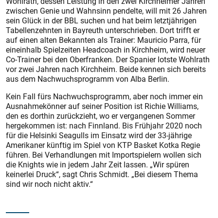
Wohlrath, dessen Leis­tung in den zwei Kirchheimer Jahren
zwischen Genie und Wahnsinn pendelte, will mit 26 Jahren
sein Glück in der BBL suchen und hat beim letztjährigen
Tabellenzehnten in Bayreuth unterschrieben. Dort trifft er
auf einen alten Bekannten als Trainer: Mauricio Parra, für
eineinhalb Spielzeiten Headcoach in Kirchheim, wird neuer
Co-Trainer bei den Oberfranken. Der Spanier lotste Wohlrath
vor zwei Jahren nach Kirchheim. Beide kennen sich bereits
aus dem Nachwuchsprogramm von Alba Berlin.
Kein Fall fürs Nachwuchsprogramm, aber noch immer ein
Ausnahmekönner auf seiner Position ist Richie Williams,
den es dorthin zurückzieht, wo er vergangenen Sommer
hergekommen ist: nach Finnland. Bis Frühjahr 2020 noch
für die Helsinki Seagulls im Einsatz wird der 33-jährige
Amerikaner künftig im Spiel von KTP Basket Kotka Regie
führen. Bei Verhandlungen mit Importspielern wollen sich
die Knights wie in jedem Jahr Zeit lassen. „Wir spüren
keinerlei Druck“, sagt Chris Schmidt. „Bei diesem Thema
sind wir noch nicht aktiv.“