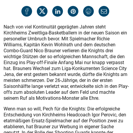
Nach von viel Kontinuität geprägten Jahren steht
Kirchheims Zweitliga-Basketballern in der neuen Saison ein
personeller Umbruch bevor. Mit Spielmacher Richie
Williams, Kapitän Kevin Wohlrath und dem deutschen
Combo-Guard Nico Brauner verlieren die Knights drei
wichtige Stützen der so erfolgreichen Mannschaft, die den
Einzug ins Play-off-Finale Anfang Mai nur knapp verpasst
hat. Brauners Wechsel zum Liga-Konkurrenten Science City
Jena, der erst gestern bekannt wurde, dürfte die Knights am
meisten schmerzen. Der 26-Jährige, der in der ers­ten
Saisonhälfte lange verletzt war, entwickelte sich in den Play-
offs zum absoluten Leader auf dem Feld und machte
seinem Ruf als Motivations-Monster alle Ehre.
Wenn man so will, Pech für die Knights: Die erfolgreiche
Entscheidung von Kirchheims Headcoach Igor Perovic, den
etatmäßigen Ersatz-Spielmacher auf der Position zwei zu
etablieren, hat Brauner zur Werbung in eigener Sache
genutzt. In der Rolle des Shooting Guards konnte der