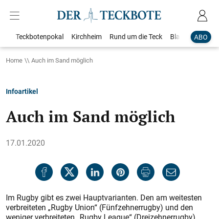
Teckbotenpokal
Kirchheim
Rund um die Teck
Blaulicht
Loka
ABO
Home
Auch im Sand möglich
Infoartikel
Auch im Sand möglich
17.01.2020
Im Rugby gibt es zwei Hauptvarianten. Den am weitesten
verbreiteten „Rugby Union“ (Fünfzehnerrugby) und den
weniger verbreiteten „Rugby League“ (Dreizehnerrugby).