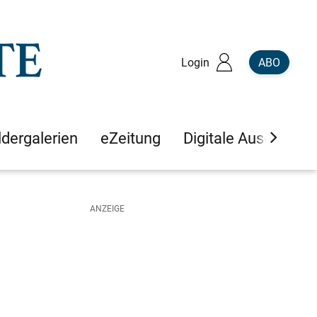
Login
ABO
ldergalerien
eZeitung
Digitale Ausgaben