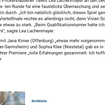
s Frickenhausener Talent Lea Lachenmayer an den De
ers- ten Runde für eine faustdicke Überraschung und se
n durch. „Ich bin natürlich glücklich, dieses Spiel ge
ertelfinale reichte es allerdings nicht, denn Vivien 
ls etwas zu stark. „Beim Qualifikationsturnier hatte i
ht“, sagte Lea Lachenmayer.
mit Jana Kirner (Offenburg) „etwas mehr vorgenomme
-Sarmsheim) und Sophia Klee (Niestetal) gab es in R
 ihrer Premiere „tolle Erfahrungen gesammelt. Ich hof
r
Kirchheim