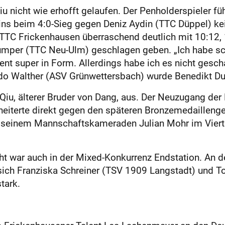
u nicht wie erhofft gelaufen. Der Penholderspieler fü
ins beim 4:0-Sieg gegen Deniz Aydin (TTC Düppel) kei
TC Frickenhausen überraschend deutlich mit 10:12, 
umper (TTC Neu-Ulm) geschlagen geben. „Ich habe sc
ent super in Form. Allerdings habe ich es nicht gescha
rdo Walther (ASV Grünwettersbach) wurde Benedikt D
 Qiu, älterer Bruder von Dang, aus. Der Neuzugang de
heiterte direkt gegen den späteren Bronzemedaillen
it seinem Mannschaftskameraden Julian Mohr im Viert
ht war auch in der Mixed-Konkurrenz Endstation. An de
ch Franziska Schreiner (TSV 1909 Langstadt) und Tob
tark.