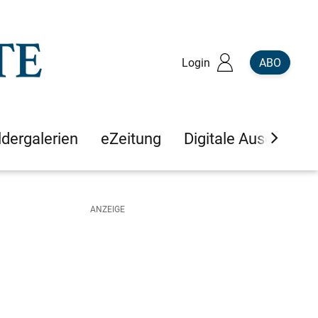
Login
ABO
ldergalerien
eZeitung
Digitale Ausgaben