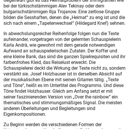
Gegenwart gibt es das Heimatproblem der Immigranten wie
bei der türkischstämmigen Alev Tekinay oder dem
bulgarischstämmigen Ilija Trojanow. Eine zeitlose Gruppe
bilden die Sesshaften, denen die „Heimat“ zu eng ist und die
sich nach einem „Tapetenwechsel“ (Hildegard Knef) sehnen.
In abwechslungsreicher Reihenfolge folgen nun die Texte
aufeinander, vorgetragen von der gelernten Schauspielerin
Karla Andrä, wie gewohnt mit dem gerade notwendigen
Aufwand an schauspielerischen Zutaten. Der Koffer und
eine kleine Bank, das sind die ganzen Spielrequisiten und ihr
farbenfrohes Kleid, das Reiselust erweckt. Die
Schauspielerei deckt die Wirkung der Texte nicht zu, sondern
verstärkt sie. Josef Holzhauser ist in derselben Absicht auf
der musikalischen Ebene mit seinen Gitarren tätig. „Texte
und Töne“, heißt es im Untertitel des Programms. Und diese
Töne findet Holzhauser. Gleich am Anfang setzt er mit
seiner faszinierenden Version von „Over the rainbow“ ein
thematisches und stimmungsmäßiges Signal. Die meisten
anderen Überleitungen und Begleitungen sind
Eigenkompositionen.
Zu Beginn werden die verschiedenen Formen der