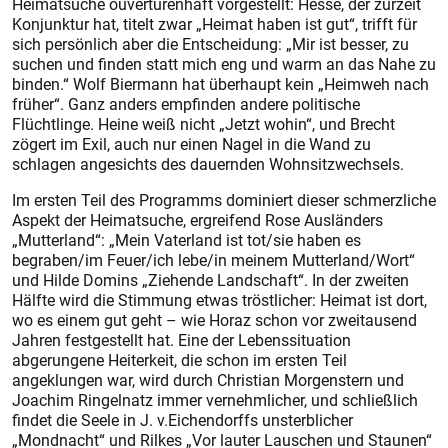
Heimatsuche ouvertürenhaft vorgestellt: Hesse, der zurzeit
Konjunktur hat, titelt zwar „Heimat haben ist gut“, trifft für
sich persönlich aber die Entscheidung: „Mir ist besser, zu
suchen und finden statt mich eng und warm an das Nahe zu
binden.“ Wolf Biermann hat überhaupt kein „Heimweh nach
früher“. Ganz anders empfinden andere politische
Flüchtlinge. Heine weiß nicht „Jetzt wohin“, und Brecht
zögert im Exil, auch nur einen Nagel in die Wand zu
schlagen angesichts des dauernden Wohnsitzwechsels.
Im ersten Teil des Programms dominiert dieser schmerzliche
Aspekt der Heimatsuche, ergreifend Rose Ausländers
„Mutterland“: „Mein Vaterland ist tot/sie haben es
begraben/im Feuer/ich lebe/in meinem Mutterland/Wort“
und Hilde Domins „Ziehende Landschaft“. In der zweiten
Hälfte wird die Stimmung etwas tröstlicher: Heimat ist dort,
wo es einem gut geht – wie Horaz schon vor zweitausend
Jahren festgestellt hat. Eine der Lebenssituation
abgerungene Heiterkeit, die schon im ersten Teil
angeklungen war, wird durch Christian Morgenstern und
Joachim Ringelnatz immer vernehmlicher, und schließlich
findet die Seele in J. v.Eichendorffs unsterblicher
„Mondnacht“ und Rilkes „Vor lauter Lauschen und Staunen“