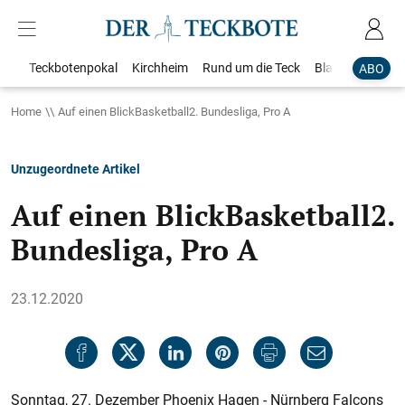
Teckbotenpokal
Kirchheim
Rund um die Teck
Blaulicht
Loka
ABO
Home
Auf einen BlickBasketball2. Bundesliga, Pro A
Unzugeordnete Artikel
Auf einen BlickBasketball2.
Bundesliga, Pro A
23.12.2020
Sonntag, 27. Dezember Phoenix Hagen - Nürnberg Falcons