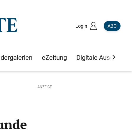
Login
ABO
ldergalerien
eZeitung
Digitale Ausgaben
Runde