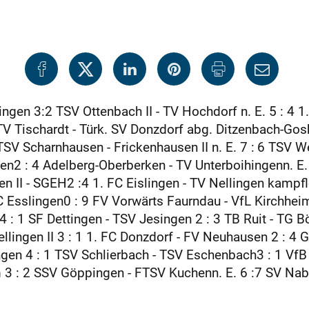
ngen 3:2 TSV Ottenbach II - TV Hochdorf n. E. 5 : 4 1
 TV Tischardt - Türk. SV Donzdorf abg. Ditzenbach-Go
SV Scharnhausen - Frickenhausen II n. E. 7 : 6 TSV We
gen2 : 4 Adelberg-Oberberken - TV Unterboihingenn. E
n II - SGEH2 :4 1. FC Eislingen - TV Nellingen kampflo
Esslingen0 : 9 FV Vorwärts Faurndau - VfL Kirchheim 
 4 : 1 SF Dettingen - TSV Jesingen 2 : 3 TB Ruit - TG 
ellingen II 3 : 1 1. FC Donzdorf - FV Neuhausen 2 : 4 
ngen 4 : 1 TSV Schlierbach - TSV Eschenbach3 : 1 VfB
 3 : 2 SSV Göppingen - FTSV Kuchenn. E. 6 :7 SV Nabe