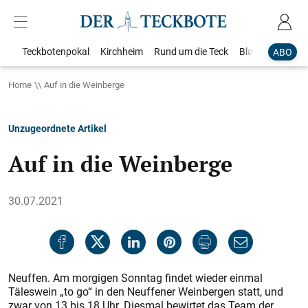
Teckbotenpokal
Kirchheim
Rund um die Teck
Blaulicht
Loka
ABO
Home
Auf in die Weinberge
Unzugeordnete Artikel
Auf in die Weinberge
30.07.2021
Neuffen. Am morgigen Sonntag findet wieder einmal
Täleswein „to go“ in den Neuffener Weinbergen statt, und
zwar von 13 bis 18 Uhr. Diesmal bewirtet das Team der