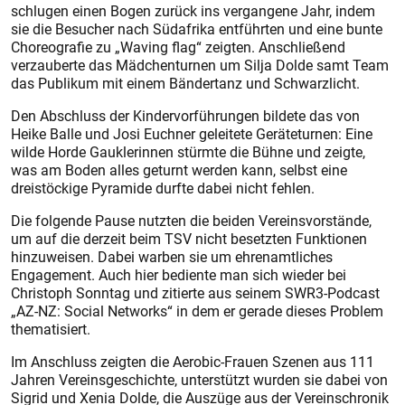
schlugen einen Bogen zurück ins vergangene Jahr, indem
sie die Besucher nach Südafrika entführten und eine bunte
Choreografie zu „Waving flag“ zeigten. Anschließend
verzauberte das Mädchenturnen um Silja Dolde samt Team
das Publikum mit einem Bändertanz und Schwarzlicht.
Den Abschluss der Kindervorführungen bildete das von
Heike Balle und Josi Euchner geleitete Geräteturnen: Eine
wilde Horde Gauklerinnen stürmte die Bühne und zeigte,
was am Boden alles geturnt werden kann, selbst eine
dreistöckige Pyramide durfte dabei nicht fehlen.
Die folgende Pause nutzten die beiden Vereinsvorstände,
um auf die derzeit beim TSV nicht besetzten Funktionen
hinzuweisen. Dabei warben sie um ehrenamtliches
Engagement. Auch hier bediente man sich wieder bei
Christoph Sonntag und zitierte aus seinem SWR3-Podcast
„AZ-NZ: Social Networks“ in dem er gerade dieses Problem
thematisiert.
Im Anschluss zeigten die Aerobic-Frauen Szenen aus 111
Jahren Vereinsgeschichte, unterstützt wurden sie dabei von
Sigrid und Xenia Dolde, die Auszüge aus der Vereinschronik