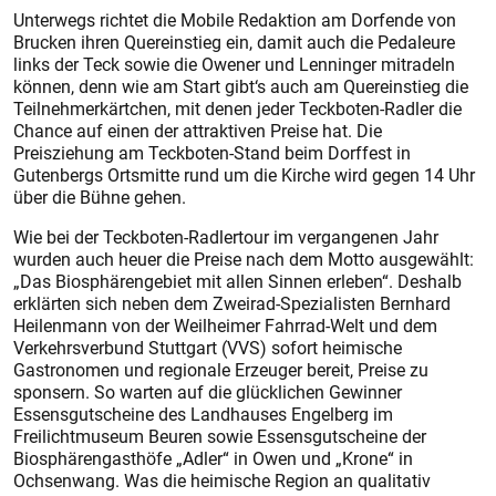
Unterwegs richtet die Mobile Redaktion am Dorfende von
Brucken ihren Quereinstieg ein, damit auch die Pedaleure
links der Teck sowie die Owener und Lenninger mitradeln
können, denn wie am Start gibt‘s auch am Quereinstieg die
Teilnehmerkärtchen, mit denen jeder Teckboten-Radler die
Chance auf einen der attraktiven Preise hat. Die
Preisziehung am Teckboten-Stand beim Dorffest in
Gutenbergs Ortsmitte rund um die Kirche wird gegen 14 Uhr
über die Bühne gehen.
Wie bei der Teckboten-Radlertour im vergangenen Jahr
wurden auch heuer die Preise nach dem Motto ausgewählt:
„Das Biosphärengebiet mit allen Sinnen erleben“. Deshalb
erklärten sich neben dem Zweirad-Spezialisten Bernhard
Heilenmann von der Weilheimer Fahrrad-Welt und dem
Verkehrsverbund Stuttgart (VVS) sofort heimische
Gastronomen und regionale Erzeuger bereit, Preise zu
sponsern. So warten auf die glücklichen Gewinner
Essensgutscheine des Landhauses Engelberg im
Freilichtmuseum Beuren sowie Essensgutscheine der
Biosphärengasthöfe „Adler“ in Owen und „Krone“ in
Ochsenwang. Was die heimische Region an qualitativ