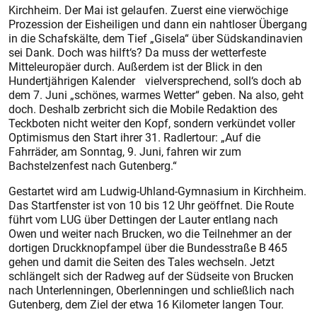
Kirchheim. Der Mai ist gelaufen. Zuerst eine vierwöchige
Prozession der Eisheiligen und dann ein nahtloser Übergang
in die Schafskälte, dem Tief „Gisela“ über Südskandinavien
sei Dank. Doch was hilft‘s? Da muss der wetterfeste
Mitteleuropäer durch. Außerdem ist der Blick in den
Hundertjährigen Kalender vielversprechend, soll‘s doch ab
dem 7. Juni „schönes, warmes Wetter“ geben. Na also, geht
doch. Deshalb zerbricht sich die Mobile Redaktion des
Teckboten nicht weiter den Kopf, sondern verkündet voller
Optimismus den Start ihrer 31. Radlertour: „Auf die
Fahrräder, am Sonntag, 9. Juni, fahren wir zum
Bachstelzenfest nach Gutenberg.“
Gestartet wird am Ludwig-Uhland-Gymnasium in Kirchheim.
Das Startfenster ist von 10 bis 12 Uhr geöffnet. Die Route
führt vom LUG über Dettingen der Lauter entlang nach
Owen und weiter nach Brucken, wo die Teilnehmer an der
dortigen Druckknopfampel über die Bundes­straße B 465
gehen und damit die Seiten des Tales wechseln. Jetzt
schlängelt sich der Radweg auf der Südseite von Brucken
nach Unterlenningen, Oberlenningen und schließlich nach
Gutenberg, dem Ziel der etwa 16 Kilometer langen Tour.