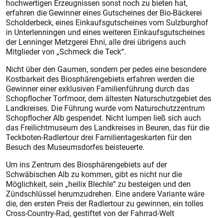
hochwertigen Erzeugnissen sonst noch zu bieten hat,
erfahren die Gewinner eines Gutscheines der Bio-Bäckerei
Scholderbeck, eines Einkaufsgutscheines vom Sulzburghof
in Unterlenningen und eines weiteren Einkaufsgutscheines
der Lenninger Metzgerei Ehni, alle drei übrigens auch
Mitglieder von „Schmeck die Teck“.
Nicht über den Gaumen, sondern per pedes eine besondere
Kostbarkeit des Biosphärengebiets erfahren werden die
Gewinner einer exklusiven Familienführung durch das
Schopflocher Torfmoor, dem ältesten Naturschutzgebiet des
Landkreises. Die Führung wurde vom Naturschutzzentrum
Schopflocher Alb gespendet. Nicht lumpen ließ sich auch
das Freilichtmuseum des Landkreises in Beuren, das für die
Teckboten-Radlertour drei Familientageskarten für den
Besuch des Museumsdorfes beisteuerte.
Um ins Zentrum des Biosphärengebiets auf der
Schwäbischen Alb zu kommen, gibt es nicht nur die
Möglichkeit, sein „heilix Blechle“ zu besteigen und den
Zündschlüssel he­rumzudrehen. Eine andere Variante wäre
die, den ersten Preis der Radlertour zu gewinnen, ein tolles
Cross-Country-Rad, gestiftet von der Fahrrad-Welt