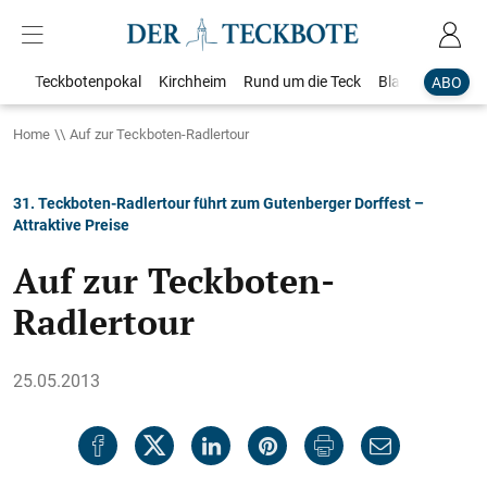
Teckbotenpokal
Kirchheim
Rund um die Teck
Blaulicht
Loka
ABO
Home
Auf zur Teckboten-Radlertour
31. Teckboten-Radlertour führt zum Gutenberger Dorffest –
Attraktive Preise
Auf zur Teckboten-
Radlertour
25.05.2013