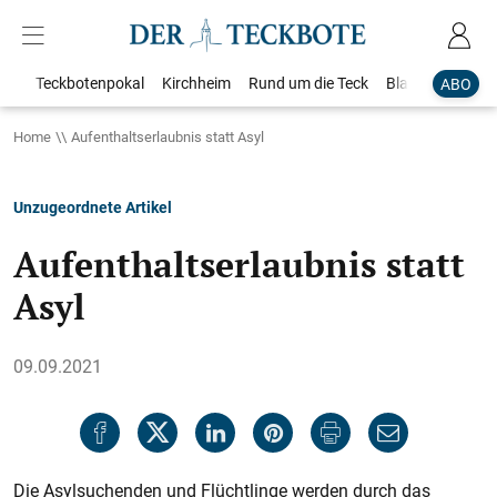
Teckbotenpokal
Kirchheim
Rund um die Teck
Blaulicht
Loka
ABO
Home
Aufenthaltserlaubnis statt Asyl
Unzugeordnete Artikel
Aufenthaltserlaubnis statt
Asyl
09.09.2021
Die Asylsuchenden und Flüchtlinge werden durch das