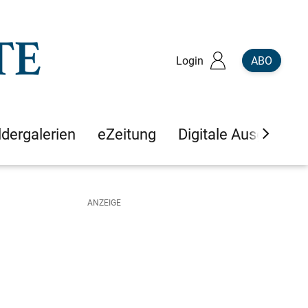
Login
ABO
ldergalerien
eZeitung
Digitale Ausgaben