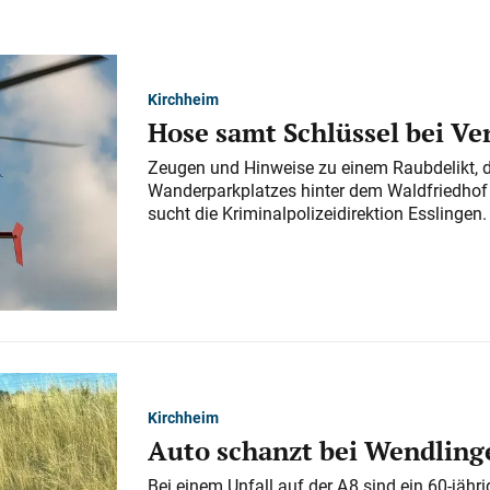
Kirchheim
Hose samt Schlüssel bei V
Zeugen und Hinweise zu einem Raubdelikt, 
Wanderparkplatzes hinter dem Waldfriedhof a
sucht die Kriminalpolizeidirektion Esslingen.
Kirchheim
Auto schanzt bei Wendlinge
Bei einem Unfall auf der A 8 sind ein 60-jähr