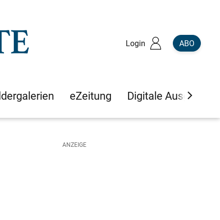
Login
ABO
ldergalerien
eZeitung
Digitale Ausgaben