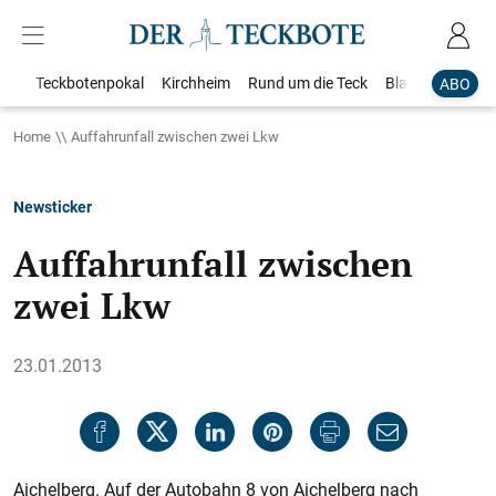
Teckbotenpokal
Kirchheim
Rund um die Teck
Blaulicht
Loka
ABO
Home
Auffahrunfall zwischen zwei Lkw
Newsticker
Auffahrunfall zwischen
zwei Lkw
23.01.2013
Aichelberg. Auf der Autobahn 8 von Aichelberg nach