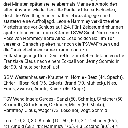
drei Minuten später stellte abermals ­Manuela Arnold den
alten Abstand wieder her - die Partie schien entschieden,
doch die Wendlingerinnen hatten etwas dagegen und
starteten eine Aufholjagd. Leonie Hammley verkürzte eine
Viertelstunde vor Schluss auf 2:4. Fünf Zeigerumdrehungen
später stand es nur noch 3:4 aus TSVW-Sicht. Nach einem
Pass von ­Hammley hatte ­Alina Lesoine den Ball im Tor
versenkt. Danach spielten nur noch die TSVW-Frauen und
die Gastgeberinnen kamen kaum noch zu
Entlastungsangriffen. Den Treffer zum 4:4-Endstand erzielte
Franziska Claus nach einem Eckball von Jenny Schmid in
der 90. Minute per Kopf. ust
SGM Westernhausen/Krautheim: Hörnle - Beez (44. Specht),
Ehrler, Hüber, Karl (76. Eckert), Brand (70. Mühleck), Nies,
Frank, ­Zwicker, Arnold, Kaiser (46. Gogel)
TSV Wendlingen: Gerdes - Sanzi (50. ­Schmid), Streicher (50.
Schmidt), Schickinger, Gerlinger, Maier (60. Micko),
Hammley, Claus, Wager (73. Lesoine), Vogt, Schmid
Tore: 1:0, 2:0, 3:0 Arnold (10., 50., 60.), 3:1 Gerlinger (65.),
4:1 Arnold (68.), 4:2 Hammley (75.), 4:3 Lesoine (80.), 4:4