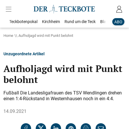
Teckbotenpokal
Kirchheim
Rund um die Teck
Blaulicht
Loka
ABO
Home
Aufholjagd wird mit Punkt belohnt
Unzugeordnete Artikel
Aufholjagd wird mit Punkt
belohnt
Fußball Die Landesliga­frauen des TSV Wendlingen drehen
einen 1:4-Rückstand in Westernhausen noch in ein 4:4.
14.09.2021