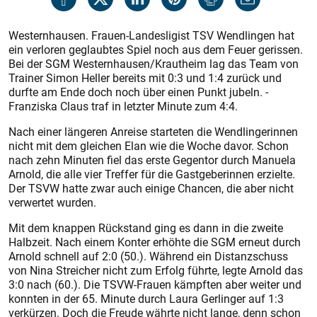
Westernhausen. Frauen-Landes­ligist TSV Wendlingen hat
ein ­verloren geglaubtes Spiel noch aus dem Feuer gerissen.
Bei der SGM Westernhausen/Krautheim lag das Team von
Trainer Simon Heller bereits mit 0:3 und 1:4 zurück und
durfte am Ende doch noch über ­einen Punkt jubeln. ­
Franziska Claus traf in letzter ­Minute zum 4:4.
Nach einer längeren Anreise starteten die Wendlingerinnen
nicht mit dem gleichen Elan wie die Woche davor. Schon
nach zehn Minuten fiel das erste Gegen­tor durch Manuela
Arnold, die alle vier Treffer für die Gastgeberinnen erzielte.
Der TSVW ­hatte zwar auch einige Chancen, die aber nicht
verwertet wurden.
Mit dem knappen Rückstand ging es dann in die zweite
Halbzeit. Nach einem Konter erhöhte die SGM erneut durch
Arnold schnell auf 2:0 (50.). Während ein Distanzschuss
von Nina Streicher nicht zum Erfolg führte, legte Arnold das
3:0 nach (60.). Die TSVW-Frauen kämpften aber weiter und
konnten in der 65. Minute durch Laura Gerlinger auf 1:3
verkürzen. Doch die Freude währte nicht lange, denn schon