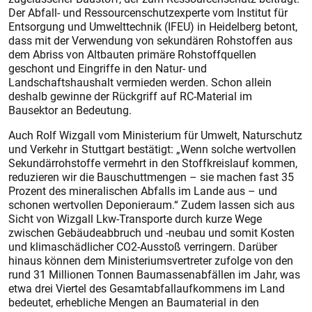
Der Abfall- und Ressourcenschutzexperte vom Institut für
Entsorgung und Umwelttechnik (IFEU) in Heidelberg betont,
dass mit der Verwendung von sekundären Rohstoffen aus
dem Abriss von Altbauten primäre Rohstoffquellen
geschont und Eingriffe in den Natur- und
Landschaftshaushalt vermieden werden. Schon allein
deshalb gewinne der Rückgriff auf RC-Material im
Bausektor an Bedeutung.
Auch Rolf Wizgall vom Ministerium für Umwelt, Naturschutz
und Verkehr in Stuttgart bestätigt: „Wenn solche wertvollen
Sekundärrohstoffe vermehrt in den Stoffkreislauf kommen,
reduzieren wir die Bauschuttmengen – sie machen fast 35
Prozent des mineralischen Abfalls im Lande aus – und
schonen wertvollen Deponieraum.“ Zudem lassen sich aus
Sicht von Wizgall Lkw-Transporte durch kurze Wege
zwischen Gebäudeabbruch und -neubau und somit Kosten
und klimaschädlicher CO2-Ausstoß verringern. Darüber
hinaus können dem Ministeriumsvertreter zufolge von den
rund 31 Millionen Tonnen Baumassenabfällen im Jahr, was
etwa drei Viertel des Gesamtabfallaufkommens im Land
bedeutet, erhebliche Mengen an Baumaterial in den