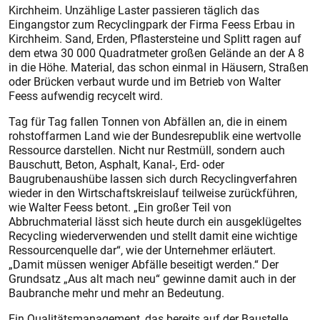
Kirchheim. Unzählige Laster passieren täglich das
Eingangstor zum Recyclingpark der Firma Feess Erbau in
Kirchheim. Sand, Erden, Pflastersteine und Splitt ragen auf
dem etwa 30 000 Quadratmeter großen Gelände an der A 8
in die Höhe. Material, das schon einmal in Häusern, Straßen
oder Brücken verbaut wurde und im Betrieb von Walter
Feess aufwendig recycelt wird.
Tag für Tag fallen Tonnen von Abfällen an, die in einem
rohstoffarmen Land wie der Bundesrepublik eine wertvolle
Ressource darstellen. Nicht nur Restmüll, sondern auch
Bauschutt, Beton, Asphalt, Kanal-, Erd- oder
Baugrubenaushübe lassen sich durch Recyclingverfahren
wieder in den Wirtschaftskreislauf teilweise zurückführen,
wie Walter Feess betont. „Ein großer Teil von
Abbruchmaterial lässt sich heute durch ein ausgeklügeltes
Recycling wiederverwenden und stellt damit eine wichtige
Ressourcenquelle dar“, wie der Unternehmer erläutert.
„Damit müssen weniger Abfälle beseitigt werden.“ Der
Grundsatz „Aus alt mach neu“ gewinne damit auch in der
Baubranche mehr und mehr an Bedeutung.
Ein Qualitätsmanagement, das bereits auf der Baustelle