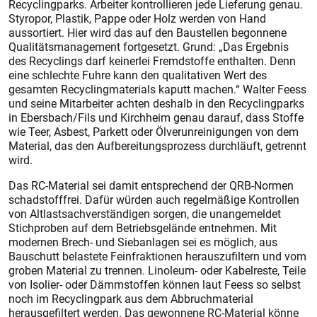
Recyclingparks. Arbeiter kontrollieren jede Lieferung genau.
Styropor, Plastik, Pappe oder Holz werden von Hand
aussortiert. Hier wird das auf den Baustellen begonnene
Qualitätsmanagement fortgesetzt. Grund: „Das Ergebnis
des Recyclings darf keinerlei Fremdstoffe enthalten. Denn
eine schlechte Fuhre kann den qualitativen Wert des
gesamten Recyclingmaterials kaputt machen.“ Walter Feess
und seine Mitarbeiter achten deshalb in den Recyclingparks
in Ebersbach/Fils und Kirchheim genau darauf, dass Stoffe
wie Teer, Asbest, Parkett oder Ölverunreinigungen von dem
Material, das den Aufbereitungsprozess durchläuft, getrennt
wird.
Das RC-Material sei damit entsprechend der QRB-Normen
schadstofffrei. Dafür würden auch regelmäßige Kontrollen
von Altlastsachverständigen sorgen, die unangemeldet
Stichproben auf dem Betriebsgelände entnehmen. Mit
modernen Brech- und Siebanlagen sei es möglich, aus
Bauschutt belastete Feinfraktionen herauszufiltern und vom
groben Material zu trennen. Linoleum- oder Kabelreste, Teile
von Isolier- oder Dämmstoffen können laut Feess so selbst
noch im Recyclingpark aus dem Abbruchmaterial
herausgefiltert werden. Das gewonnene RC-Material könne