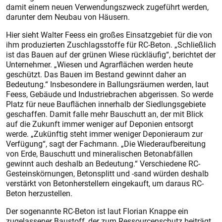
damit einem neuen Verwendungszweck zugeführt werden,
darunter dem Neubau von Häusern.
Hier sieht Walter Feess ein großes Einsatzgebiet für die von
ihm produzierten Zuschlagsstoffe für RC-Beton. „Schließlich
ist das Bauen auf der grünen Wiese rückläufig“, berichtet der
Unternehmer. „Wiesen und Agrarflächen werden heute
geschützt. Das Bauen im Bestand gewinnt daher an
Bedeutung.“ Insbesondere in Ballungsräumen werden, laut
Feess, Gebäude und Industrie­brachen abgerissen. So werde
Platz für neue Bauflächen innerhalb der Siedlungsgebiete
geschaffen. Damit falle mehr Bauschutt an, der mit Blick
auf die Zukunft immer weniger auf Deponien entsorgt
werde. „Zukünftig steht immer weniger Deponieraum zur
Verfügung“, sagt der Fachmann. „Die Wiederaufbereitung
von Erde, Bauschutt und mineralischen Betonabfällen
gewinnt auch deshalb an Bedeutung.“ Verschiedene RC-
Gesteinskörnungen, Betonsplitt und -sand würden deshalb
verstärkt von Betonherstellern eingekauft, um daraus RC-
Beton herzustellen.
Der sogenannte RC-Beton ist laut Florian Knappe ein
zugelassener Baustoff, der zum Ressourcenschutz beiträgt.