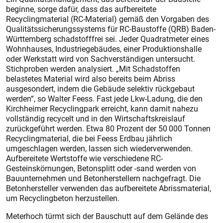
beginne, sorge dafür, dass das aufbereitete
Recyclingmaterial (RC-Material) gemäß den Vorgaben des
Qualitätssicherungssystems für RC-Baustoffe (QRB) Baden-
Württemberg schadstofffrei sei. Jeder Quadratmeter eines
Wohnhauses, Industriegebäudes, einer Produktionshalle
oder Werkstatt wird von Sachverständigen untersucht.
Stichproben werden analysiert. „Mit Schadstoffen
belastetes Material wird also bereits beim Abriss
ausgesondert, indem die Gebäude selektiv rückgebaut
werden“, so Walter Feess. Fast jede Lkw-Ladung, die den
Kirchheimer Recyclingpark erreicht, kann damit nahezu
vollständig recycelt und in den Wirtschaftskreislauf
zurückgeführt werden. Etwa 80 Prozent der 50 000 Tonnen
Recyclingmaterial, die bei Feess Erdbau jährlich
umgeschlagen werden, lassen sich wiederverwenden.
Aufbereitete Wertstoffe wie verschiedene RC-
Gesteinskörnungen, Betonsplitt oder -sand werden von
Bauunternehmen und Betonherstellern nachgefragt. Die
Betonhersteller verwenden das aufbereitete Abrissmaterial,
um Recyclingbeton herzustellen.
Meterhoch türmt sich der Bauschutt auf dem Gelände des