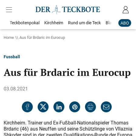
Teckbotenpokal
Kirchheim
Rund um die Teck
Blaulicht
Loka
ABO
Home
Aus für Brdaric im Eurocup
Fussball
Aus für Brdaric im Eurocup
03.08.2021
Kirchheim. Trainer und Ex-Fußball-Nationalspieler Thomas
Brdaric (46) aus Neuffen und seine Schützlinge von Vllaznia
Shkoder sind in der zweiten Qualifikations-Runde der Europa