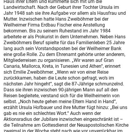
Haus ihrer Eltern und kümmerte sich mit um die
Landwirtschaft. Nach der Geburt ihrer Tochter Ursula im
Jahr 1948 sah sie ihre Aufgabe vor allem als Hausfrau und
Mutter. Inzwischen hatte Hans Zweiböhmer bei der
Weilheimer Firma Erdbau Fischer eine Anstellung
bekommen. Bis zu seinem Ruhestand im Jahr 1984
arbeitete er als Prokurist in dem Unternehmen. Neben Hans
Zweiböhmers Beruf spielte für das Familienleben 25 Jahre
lang auch sein Vorstandsposten bei der Weilheimer Bank
eine große Rolle. Zu dem Ehrenamt gehörte unter anderem,
Mitgliederreisen zu organisieren. „Wir waren auf Gran
Canaria, Mallorca, Kreta, in Tunesien und Athen“, erinnert
sich Emilie Zweiböhmer. „Wenn wir von einer Reise
zurückkamen, haben die Leute schon gefragt, wo‘s im
nächsten Jahr hingeht“, sagt die 87-Jährige schmunzelnd.
Dass sie ihren inzwischen 90-jährigen Mann auf all den
Reisen begleitete, verstand sich für die Weilheimerin von
selbst. „Noch heute gehen meine Eltern Hand in Hand“,
erzählt Ursula Hofbauer und ihre Mutter fügt hinzu: „Bei uns
gab es nie ein schlechtes Wort.“ Auch wenn der
Aktionsradius der Jubilare inzwischen eingeschränkt ist –
die Teilnahme am Gottesdienst der Neuapostolischen Kirche
zweimal in der Woche steht nach wie vor unverrückbar im