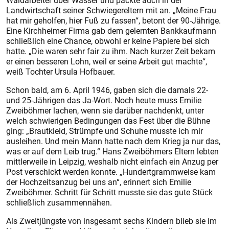
Waldarbeiter über Wasser und packte auch in der
Landwirtschaft seiner Schwiegereltern mit an. „Meine Frau
hat mir geholfen, hier Fuß zu fassen“, betont der 90-Jährige.
Eine Kirchheimer Firma gab dem gelernten Bankkaufmann
schließlich eine Chance, obwohl er keine Papiere bei sich
hatte. „Die waren sehr fair zu ihm. Nach kurzer Zeit bekam
er einen besseren Lohn, weil er seine Arbeit gut machte“,
weiß Tochter Ursula Hofbauer.
Schon bald, am 6. April 1946, gaben sich die damals 22-
und 25-Jährigen das Ja-Wort. Noch heute muss Emilie
Zweiböhmer lachen, wenn sie darüber nachdenkt, unter
welch schwierigen Bedingungen das Fest über die Bühne
ging: „Brautkleid, Strümpfe und Schuhe musste ich mir
ausleihen. Und mein Mann hatte nach dem Krieg ja nur das,
was er auf dem Leib trug.“ Hans Zweiböhmers Eltern lebten
mittlerweile in Leipzig, weshalb nicht einfach ein Anzug per
Post verschickt werden konnte. „Hundertgrammweise kam
der Hochzeitsanzug bei uns an“, erinnert sich Emilie
Zweiböhmer. Schritt für Schritt musste sie das gute Stück
schließlich zusammennähen.
Als Zweitjüngste von insgesamt sechs Kindern blieb sie im