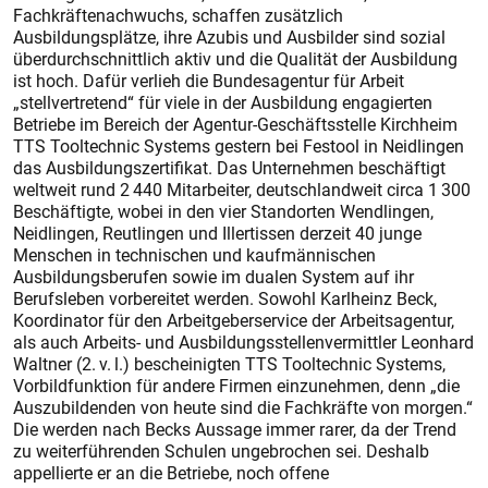
Fachkräftenachwuchs, schaffen zusätzlich
Ausbildungsplätze, ihre Azubis und Ausbilder sind sozial
überdurchschnittlich aktiv und die Qualität der Ausbildung
ist hoch. Dafür verlieh die Bundesagentur für Arbeit
„stellvertretend“ für viele in der Ausbildung engagierten
Betriebe im Bereich der Agentur-Geschäftsstelle Kirchheim
TTS Tooltechnic Systems gestern bei Festool in Neidlingen
das Ausbildungszertifikat. Das Unternehmen beschäftigt
weltweit rund 2 440 Mitarbeiter, deutschlandweit circa 1 300
Beschäftigte, wobei in den vier Standorten Wendlingen,
Neidlingen, Reutlingen und Illertissen derzeit 40 junge
Menschen in technischen und kaufmännischen
Ausbildungsberufen sowie im dualen System auf ihr
Berufsleben vorbereitet werden. Sowohl Karlheinz Beck,
Koordinator für den Arbeitgeberservice der Arbeitsagentur,
als auch Arbeits- und Ausbildungsstellenvermittler Leonhard
Waltner (2. v. l.) bescheinigten TTS Tooltechnic Systems,
Vorbildfunktion für andere Firmen einzunehmen, denn „die
Auszubildenden von heute sind die Fachkräfte von morgen.“
Die werden nach Becks Aussage immer rarer, da der Trend
zu weiterführenden Schulen ungebrochen sei. Deshalb
appellierte er an die Betriebe, noch offene