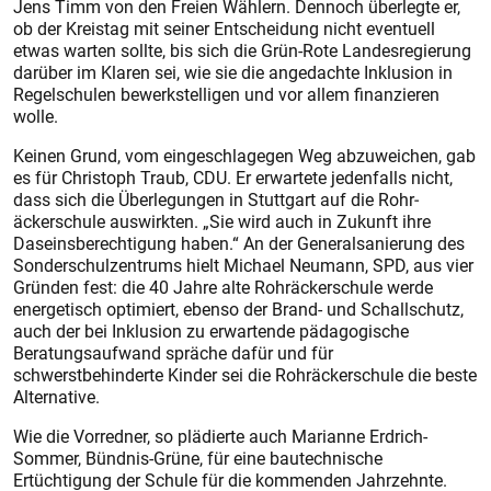
Jens Timm von den Freien Wählern. Dennoch überlegte er,
ob der Kreistag mit seiner Entscheidung nicht eventuell
etwas warten sollte, bis sich die Grün-Rote Landesregierung
darüber im Klaren sei, wie sie die angedachte Inklusion in
Regelschulen bewerkstelligen und vor allem finanzieren
wolle.
Keinen Grund, vom eingeschlagegen Weg abzuweichen, gab
es für Christoph Traub, CDU. Er erwartete jedenfalls nicht,
dass sich die Überlegungen in Stuttgart auf die Rohr­
äckerschule auswirkten. „Sie wird auch in Zukunft ihre
Daseinsberechtigung haben.“ An der Generalsanierung des
Sonderschulzentrums hielt Michael Neumann, SPD, aus vier
Gründen fest: die 40 Jahre alte Rohr­äckerschule werde
energetisch optimiert, ebenso der Brand- und Schallschutz,
auch der bei Inklusion zu erwartende pädagogische
Beratungsaufwand spräche dafür und für
schwerstbehinderte Kinder sei die Rohräckerschule die beste
Alternative.
Wie die Vorredner, so plädierte auch Marianne Erdrich-
Sommer, Bündnis-Grüne, für eine bautechnische
Ertüchtigung der Schule für die kommenden Jahrzehnte.