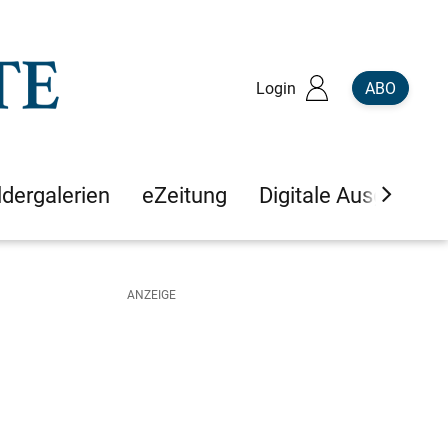
Login
ABO
ldergalerien
eZeitung
Digitale Ausgaben