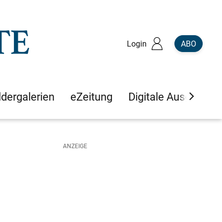
Login
ABO
ldergalerien
eZeitung
Digitale Ausgaben