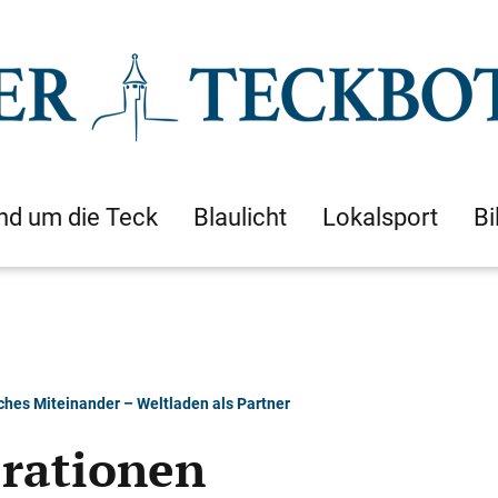
nd um die Teck
Blaulicht
Lokalsport
Bi
sches Miteinander – Weltladen als Partner
erationen