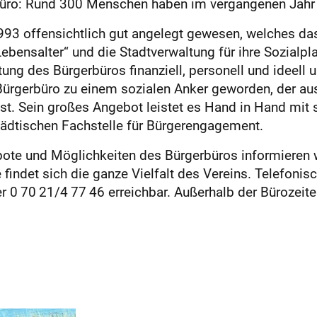
rbüro: Rund 300 Menschen haben im vergangenen Jahr
993 offensichtlich gut angelegt gewesen, welches da
 Lebensalter“ und die Stadtverwaltung für ihre Sozialp
g des Bürgerbüros finanziell, personell und ideell un
 Bürgerbüro zu einem sozialen Anker geworden, der au
t. Sein großes Angebot leistet es Hand in Hand mit s
tädtischen Fachstelle für Bürgerengagement.
ote und Möglichkeiten des Bürgerbüros informieren wil
 findet sich die ganze Vielfalt des Vereins. Telefoni
r 0 70 21/4 77 46 erreichbar. Außerhalb der Bürozeite