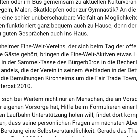
lten oder im Bus gemeinsam zu aktuellen Kulturverans
eln, Malen, Skatklopfen oder zur Gymnastik? An die
eine schier unüberschaubare Vielfalt an Möglichkeite
ben funktioniert ganz bequem auch zu Hause, denn de
zu guten Gesprächen auch ins Haus.
rchheimer Eine-Welt-Vereins, der sich beim Tag der off
te Gäste gehört, bringen die Eine-Welt-Aktiven etwas Le
g in der Sammel-Tasse des Bürgerbüros in die Becher 
Handels, die der Verein in seinem Weltladen in der Det
t die Bemühungen Kirchheims um die Fair Trade Town, 
 Herbst 2010.
 sich bei Weitem nicht nur an Menschen, die an Vorsc
ur eigenen Vorsorge hat, Hilfe beim Formulieren einer
hen Laufbahn Unterstützung holen will, findet dort ko
ben, dass seine persönlichen Fragen am nächsten 
 Beratung eine Selbstverständlichkeit. Gerade das Th