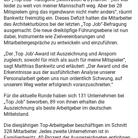
leider zu weit von meiner Mannschaft weg. Aber bei 28
Mitspielern ging das irgendwann nicht mehr anders“, räumt
Bankwitz freimütig ein. Dieses Defizit hatten die Mitarbeiter
des Architekturbüros bei der letzten „Top Job“-Befragung
ausgemacht. Die neue dreiköpfige Führungsebene ist nun
dabei, Instrumente wie Zielvereinbarungen und
Mitarbeitergespräche zu entwickeln und einzuführen.
„Der ‚Top Job’-Award ist Auszeichnung und Ansporn
zugleich, sowohl für mich als auch für meine Mitspieler“,
sagt Matthias Bankwitz und erläutert: „Der Award und die
Erkenntnisse aus der ausführlichen Analyse unserer
Personalarbeit geben uns nun ordentlich Schwung, auf
unserem Weg weiter erfolgreich voranzuschreiten.“
Für die aktuelle Runde haben sich 131 Unternehmen bei
„Top Job“ beworben, 89 von ihnen erhalten die
Auszeichnung als beste Arbeitgeber im deutschen
Mittelstand.
Die diesjährigen Top-Arbeitgeber beschäftigen im Schnitt
328 Mitarbeiter. Jedes zweite Unternehmen ist in
Familienbesitz. 40 Prozent der Ausgezeichneten entlohnen