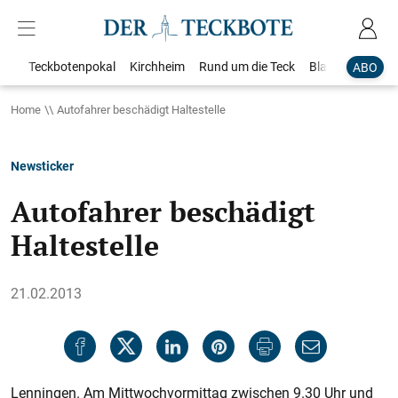
Teckbotenpokal
Kirchheim
Rund um die Teck
Blaulicht
Loka
ABO
Home
Autofahrer beschädigt Haltestelle
Newsticker
Autofahrer beschädigt
Haltestelle
21.02.2013
Lenningen. Am Mittwochvormittag zwischen 9.30 Uhr und