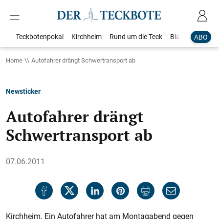
Teckbotenpokal
Kirchheim
Rund um die Teck
Blaulicht
Loka
ABO
Home
Autofahrer drängt Schwertransport ab
Newsticker
Autofahrer drängt
Schwertransport ab
07.06.2011
Kirchheim. Ein Autofahrer hat am Montagabend gegen